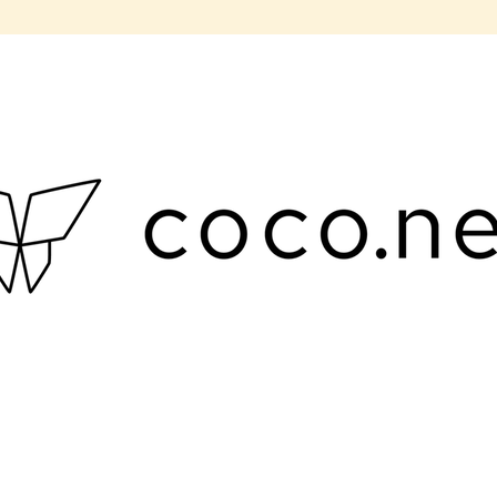
CO POTŘEBUJETE NAJÍT?
HLEDAT
DOPORUČUJEME
SAKO
KABÁTEK