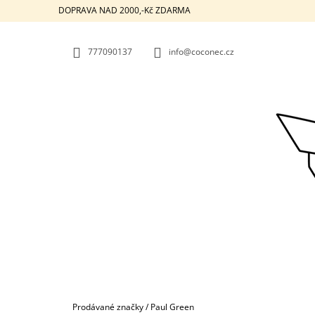
K
Přejít
DOPRAVA NAD 2000,-Kč ZDARMA
na
O
ZPĚT
ZPĚT
obsah
DO
DO
Š
OBCHODU
OBCHODU
777090137
info@coconec.cz
Í
K
KABÁTEK
Domů
Prodávané značky
/
Paul Green