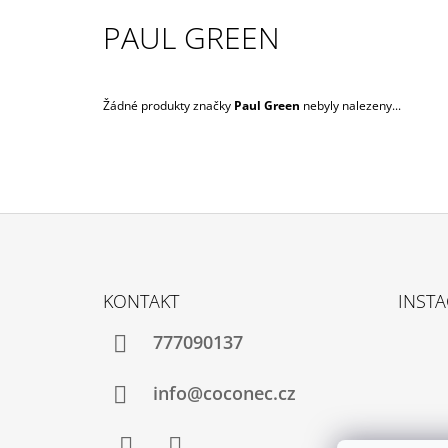
1 020 Kč
PAUL GREEN
Žádné produkty značky
Paul Green
nebyly nalezeny...
Z
Á
KONTAKT
INST
P
A
777090137
T
Í
info@coconec.cz