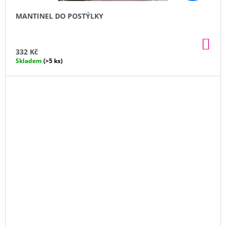
MANTINEL DO POSTÝLKY
DO
KO
332 Kč
Skladem
(>5 ks)