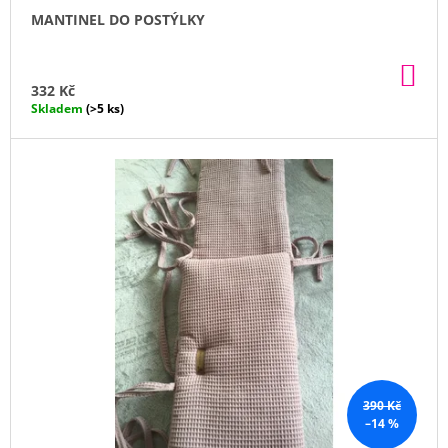
Ů
MANTINEL DO POSTÝLKY
DO
KO
332 Kč
Skladem
(>5 ks)
390 Kč
–14 %