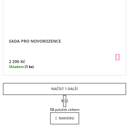
SADA PRO NOVOROZENCE
DO
KO
2 290 Kč
Skladem
(1 ks)
NAČÍST 1 DALŠÍ
S
1
T
2
O
R
13
položek celkem
Á
V
N
L
NAHORU
K
Á
O
D
V