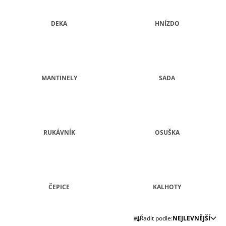
A
J
DEKA
HNÍZDO
Í
T
?
MANTINELY
SADA
HLEDAT
RUKÁVNÍK
OSUŠKA
D
O
P
O
ČEPICE
KALHOTY
R
U
Ř
Č
Řadit podle:
NEJLEVNĚJŠÍ
U