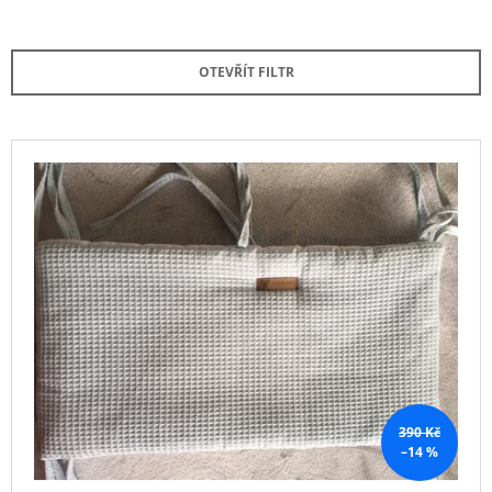
A
J
Z
E
E
M
OTEVŘÍT FILTR
E
N
Í
KABÁTEK
P
V
1
R
Ý
020
O
Kč
P
D
I
U
S
K
P
T
R
Ů
O
D
U
K
390 Kč
–14 %
T