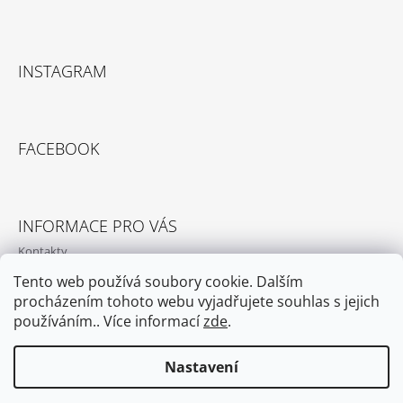
Facebook
Instagram
INSTAGRAM
FACEBOOK
INFORMACE PRO VÁS
Kontakty
Podmínky ochrany osobních údajů
Tento web používá soubory cookie. Dalším
procházením tohoto webu vyjadřujete souhlas s jejich
Obchodní podmínky
používáním.. Více informací
zde
.
Nastavení
© 2026 coco.nec. Všechna práva vyhrazena.
Vytvořil Shoptet
Upravit nastavení cookies