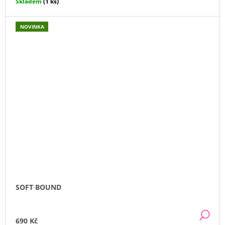
Skladem
(1 ks)
NOVINKA
SOFT BOUND
DE
690 Kč