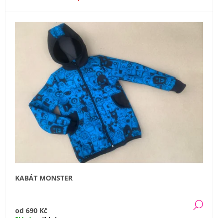
J
E
M
E
KABÁTEK
1
020
Kč
KABÁT MONSTER
DE
od
690 Kč