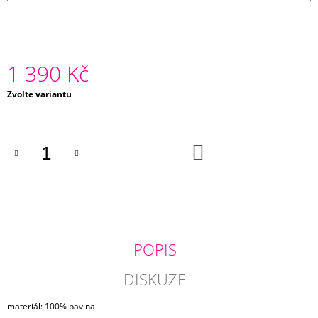
J
E
M
E
1 390 Kč
SAKO
Měrná
Zvolte variantu
1
cena:
090
Kč
DO
KOŠÍKU
POPIS
DISKUZE
materiál: 100% bavlna