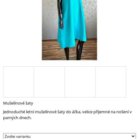
A
J
Í
T
?
HLEDAT
D
O
Mušelínové šaty
P
Jednoduché letní mušelínové šaty do áčka, velice příjemné na nošení v
O
parných dnech.
R
U
Č
U