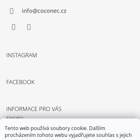
T
Í
info@coconec.cz
Facebook
Instagram
INSTAGRAM
FACEBOOK
INFORMACE PRO VÁS
Kontakty
Podmínky ochrany osobních údajů
Tento web používá soubory cookie. Dalším
procházením tohoto webu vyjadřujete souhlas s jejich
Obchodní podmínky