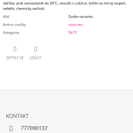
údržba: prát samostatně do 30°C, nesušit v sušičce, žehlit na mírný stupeň,
nebělit, chemicky nečistit
Kód
Zvolte variantu
Jméno značky
:
coco.nec
Kategorie
:
ŠATY
ZEPTAT SE
SDÍLET
Z
Á
KONTAKT
P
A
777090137